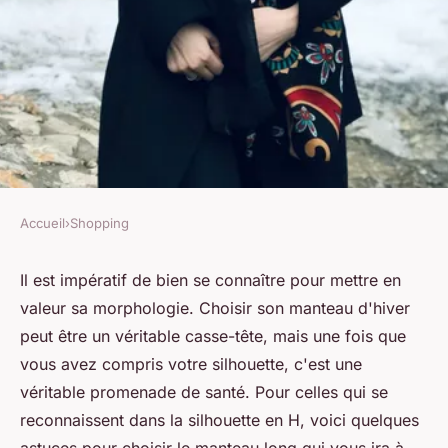
Accueil
›
Shopping
SHOPPING
Comment choisir des
Il est impératif de bien se connaître pour mettre en
valeur sa morphologie. Choisir son manteau d'hiver
manteaux longs pour les
peut être un véritable casse-tête, mais une fois que
silhouettes en H?
vous avez compris votre silhouette, c'est une
véritable promenade de santé. Pour celles qui se
Julia
•
27 juin 2024
•
6 min de lecture
reconnaissent dans la silhouette en H, voici quelques