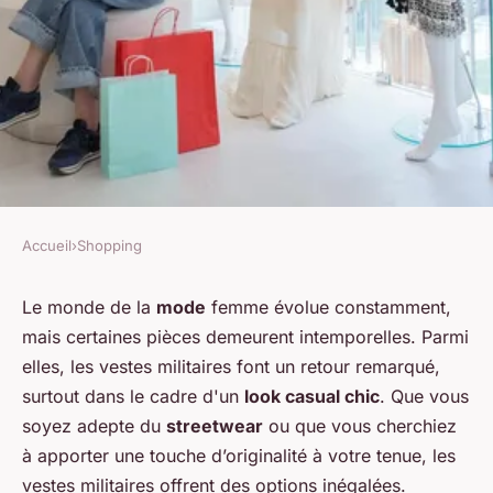
Accueil
›
Shopping
SHOPPING
Quels types de vestes
Le monde de la
mode
femme évolue constamment,
mais certaines pièces demeurent intemporelles. Parmi
militaires privilégier pour un
elles, les vestes militaires font un retour remarqué,
look casual chic?
surtout dans le cadre d'un
look casual chic
. Que vous
soyez adepte du
streetwear
ou que vous cherchiez
Julia
•
27 juin 2024
•
6 min de lecture
à apporter une touche d’originalité à votre tenue, les
vestes militaires offrent des options inégalées.