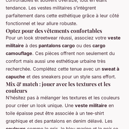
confortables et souvent oversize, tout en étant
tendance. Les vestes militaires s’intègrent
parfaitement dans cette esthétique grâce à leur côté
fonctionnel et leur allure robuste.
Optez pour des vêtements confortables
Pour un look streetwear réussi, associez votre
veste
militaire
à des
pantalons cargo
ou des
cargo
camouflage
. Ces pièces offrent non seulement du
confort mais aussi une esthétique urbaine très
recherchée. Complétez cette tenue avec un
sweat à
capuche
et des sneakers pour un style sans effort.
Mix & match : jouer avec les textures et les
couleurs
N’hésitez pas à mélanger les textures et les couleurs
pour créer un look unique. Une
veste militaire
en
toile épaisse peut être associée à un tee-shirt
graphique et des pantalons en denim délavé. Les
couleurs
comme le gris, le bleu marine et le noir se