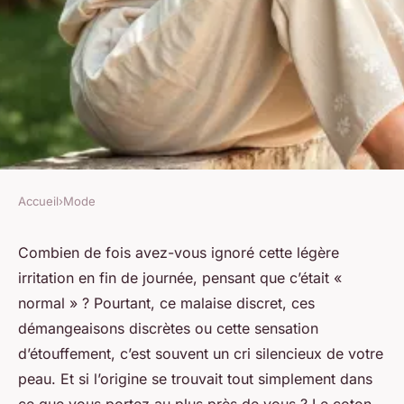
Accueil
›
Mode
MODE
Top 5 culottes en coton bio
Combien de fois avez-vous ignoré cette légère
irritation en fin de journée, pensant que c’était «
pour un confort et un style
normal » ? Pourtant, ce malaise discret, ces
éthique
démangeaisons discrètes ou cette sensation
d’étouffement, c’est souvent un cri silencieux de votre
Radegonda
•
17/03/2026 09:19
•
10 min de lecture
peau. Et si l’origine se trouvait tout simplement dans