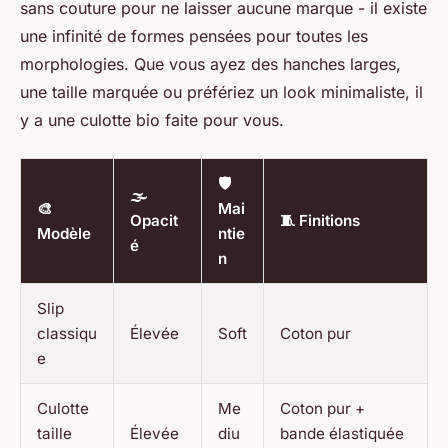
sans couture pour ne laisser aucune marque - il existe
une infinité de formes pensées pour toutes les
morphologies. Que vous ayez des hanches larges,
une taille marquée ou préfériez un look minimaliste, il
y a une culotte bio faite pour vous.
🛡️
🌫️
🎨
Mai
Opacit
🧵 Finitions
Modèle
ntie
é
n
Slip
classiqu
Élevée
Soft
Coton pur
e
Culotte
Me
Coton pur +
taille
Élevée
diu
bande élastiquée