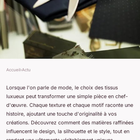
Accueil
›
Actu
ACTU
Sélection de tissus luxueux
Lorsque l'on parle de mode, le choix des tissus
luxueux peut transformer une simple pièce en chef-
pour créer des vêtements
d'œuvre. Chaque texture et chaque motif raconte une
uniques
histoire, ajoutant une touche d'originalité à vos
créations. Découvrez comment des matières raffinées
Julia
•
13 janvier 2025
•
9 min de lecture
influencent le design, la silhouette et le style, tout en