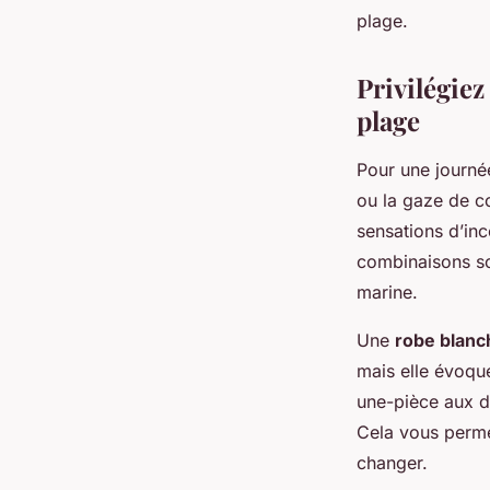
de l'eau?
plage.
Privilégiez
Julia
•
27 juin 2024
•
9 min de lecture
plage
Pour une journée
ou la gaze de co
sensations d’inc
combinaisons son
marine.
Une
robe blanch
mais elle évoqu
une-pièce aux d
Cela vous perme
changer.