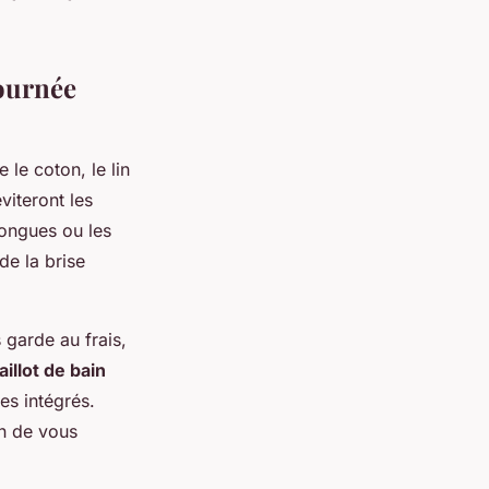
journée
 le coton, le lin
viteront les
longues ou les
de la brise
 garde au frais,
illot de bain
s intégrés.
in de vous