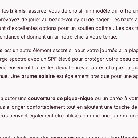
z les
bikinis
, assurez-vous de choisir un modèle qui offre u
 prévoyez de jouer au beach-volley ou de nager. Les hauts 
ont d'excellentes options pour un soutien optimal. Les bas ta
endance et donnent un air rétro chic à votre tenue.
re
est un autre élément essentiel pour votre journée à la pl
arge spectre avec un SPF élevé pour protéger votre peau d
néreusement toutes les deux heures et après chaque baig
inue. Une
brume solaire
est également pratique pour une ap
'ajouter une
couverture de pique-nique
ou un paréo à votre
us allonger confortablement tout en ajoutant une touche de
éos peuvent également être utilisés comme une jupe ou une
z votre look avec des
accessoires
comme des
lunettes de 