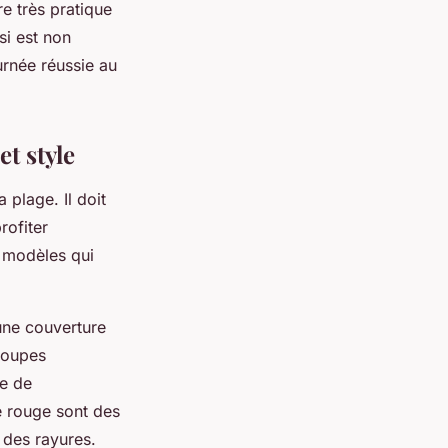
re très pratique
si est non
urnée réussie au
t style
a plage. Il doit
rofiter
e modèles qui
 une couverture
coupes
he de
e rouge sont des
 des rayures.