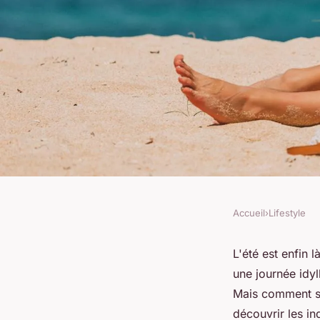
Accueil
›
Lifestyle
LIFESTYLE
Comment choisir un
L'été est enfin 
une journée idyl
élégante pour un pi
Mais comment s'h
découvrir les i