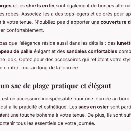
arges
et les
shorts en lin
sont également de bonnes alternat
les robes. Associez-les à des tops légers et colorés pour a
é à votre tenue. N'oubliez pas d'apporter une
couverture d
ler confortablement.
 pas que l’élégance réside aussi dans les détails : des
lunett
peau de paille
élégant et des
sandales confortables
compl
re look. Optez pour des accessoires qui reflètent votre styl
e confort tout au long de la journée.
un sac de plage pratique et élégant
e
est un accessoire indispensable pour une journée au bord 
ui allie praticité et esthétique. Les
sacs en osier
sont part
utent une touche bohème à votre tenue. De plus, ils sont su
ntenir tous les essentiels de votre journée.