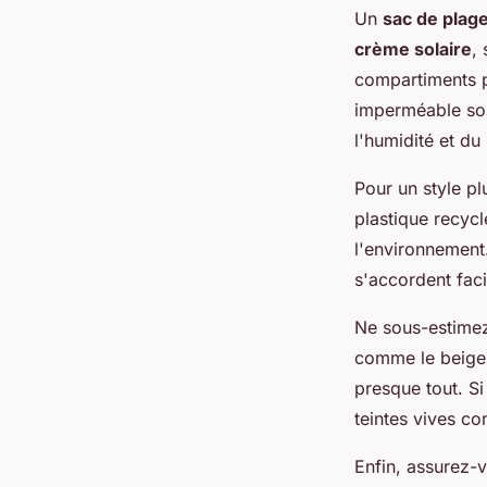
Un
sac de plag
crème solaire
,
compartiments po
imperméable son
l'humidité et du
Pour un style p
plastique recyc
l'environnement.
s'accordent fac
Ne sous-estimez
comme le beige 
presque tout. S
teintes vives co
Enfin, assurez-