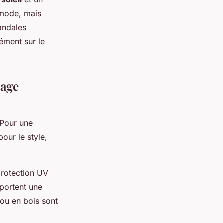
 mode, mais
sandales
ément sur le
lage
 Pour une
pour le style,
protection UV
portent une
 ou en bois sont