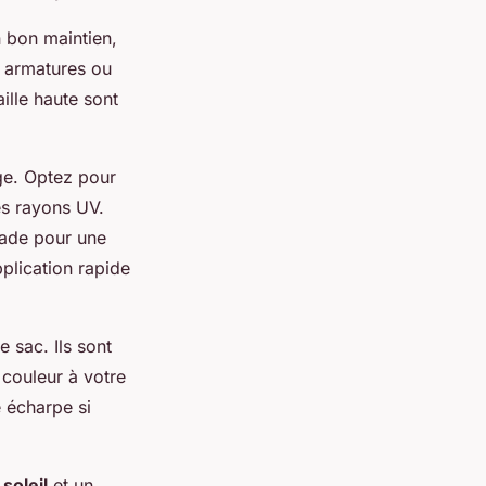
n bon maintien,
à armatures ou
ille haute sont
age. Optez pour
es rayons UV.
nade pour une
plication rapide
 sac. Ils sont
 couleur à votre
 écharpe si
soleil
et un