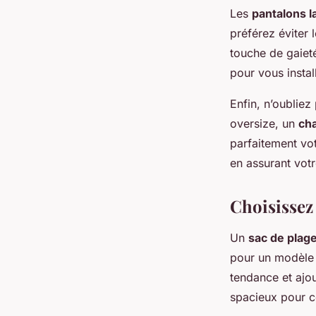
Les
pantalons l
préférez éviter 
touche de gaiet
pour vous instal
Enfin, n’oubliez
oversize, un
cha
parfaitement vot
en assurant votr
Choisissez 
Un
sac de plag
pour un modèle q
tendance et ajo
spacieux pour co