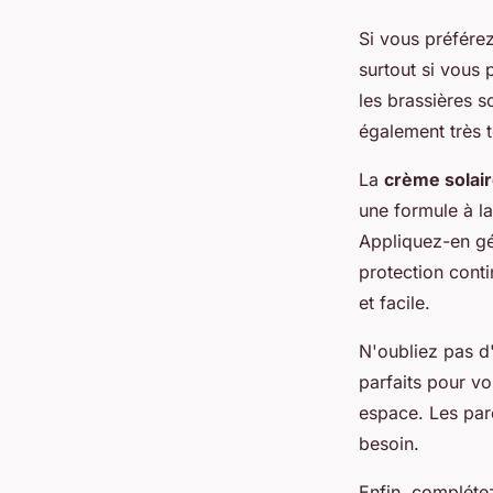
Si vous préfére
surtout si vous
les brassières s
également très t
La
crème solai
une formule à l
Appliquez-en gé
protection cont
et facile.
N'oubliez pas d
parfaits pour vo
espace. Les par
besoin.
Enfin, compléte