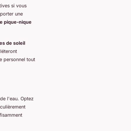
ives si vous
pporter une
e pique-nique
es de soleil
éteront
e personnel tout
de l'eau. Optez
iculièrement
ffisamment