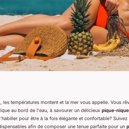
e tenue de plage
là, les températures montent et la mer vous appelle. Vous r
lique au bord de l'eau, à savourer un délicieux
pique-nique
que-nique au bord
abiller pour être à la fois élégante et confortable? Suivez
ndispensables afin de composer une tenue parfaite pour un
p