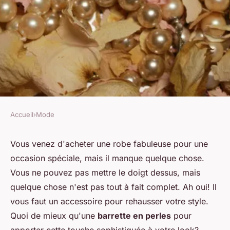
Accueil
›
Mode
MODE
Comment choisir des barrettes
Vous venez d'acheter une
robe
fabuleuse pour une
occasion spéciale, mais il manque quelque chose.
en perles pour un look
Vous ne pouvez pas mettre le doigt dessus, mais
sophistiqué?
quelque chose n'est pas tout à fait complet. Ah oui! Il
vous faut un accessoire pour rehausser votre
style
.
Julia
•
27 juin 2024
•
5 min de lecture
Quoi de mieux qu'une
barrette en perles
pour